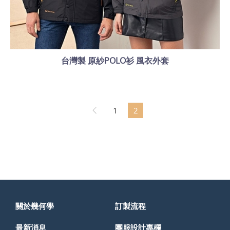
台灣製 原紗POLO衫 風衣外套
1
2
關於幾何學
訂製流程
最新消息
團服設計專欄