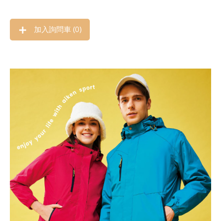
加入詢問車 (
0
)