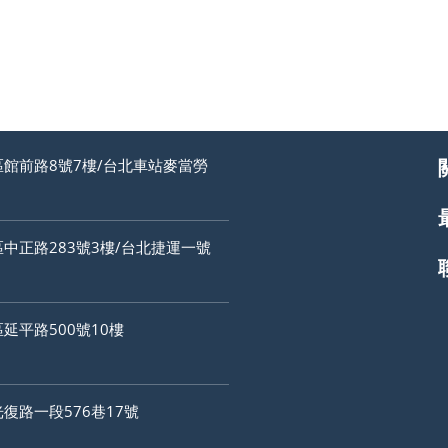
館前路8號7樓/台北車站麥當勞
中正路283號3樓/台北捷運一號
延平路500號10樓
復路一段576巷17號