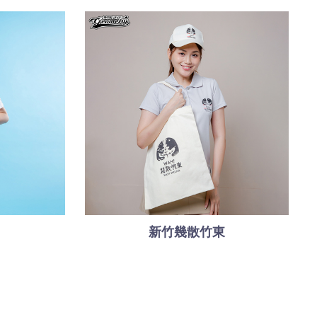
新竹幾散竹東