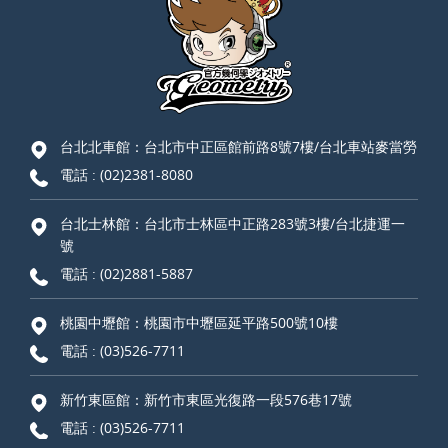
台北北車館：台北市中正區館前路8號7樓/台北車站麥當勞
電話 :
(02)2381-8080
台北士林館：台北市士林區中正路283號3樓/台北捷運一
號
電話 :
(02)2881-5887
桃園中壢館：桃園市中壢區延平路500號10樓
電話 :
(03)526-7711
新竹東區館：新竹市東區光復路一段576巷17號
電話 :
(03)526-7711