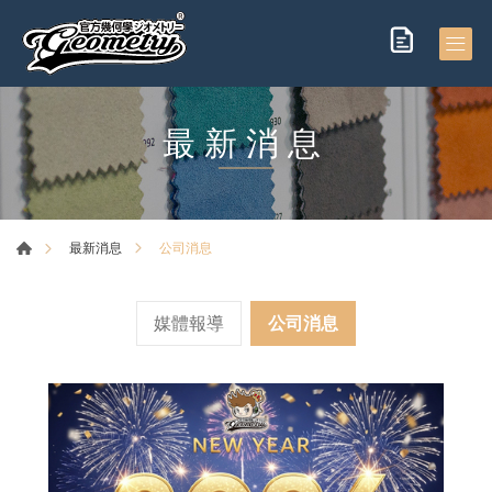
最新消息
公司消息
最新消息
媒體報導
公司消息