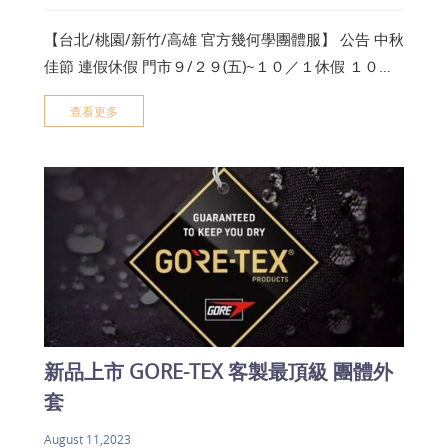
【台北/桃園/新竹/高雄 官方幾何學團體服】 公告 中秋
佳節 連假休假 門市９/２９(五)~１０／１休假 １０／
２恢復正常營業喔 (連假期間 工廠師傅依然有再趕工
查看更多
大家可以放心唷) 預祝 大家中秋假期
新品上市 GORE-TEX 客製最頂級 團體外
套
August 11,2023