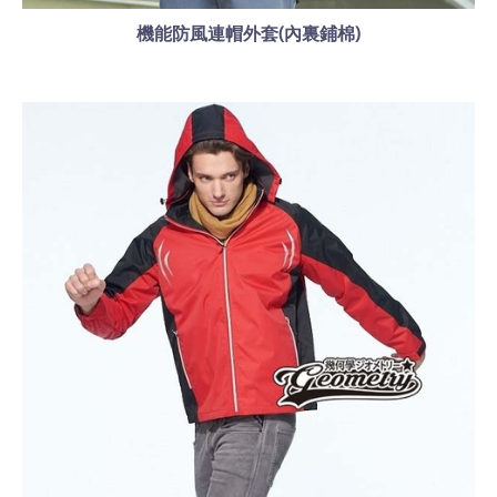
機能防風連帽外套(內裏鋪棉)