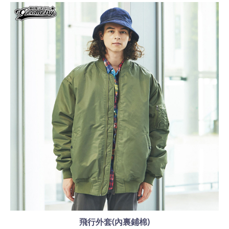
飛行外套(內裏鋪棉)