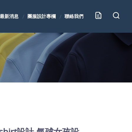
最新消息
團服設計專欄
聯絡我們
shirt設計-氣球女孩設