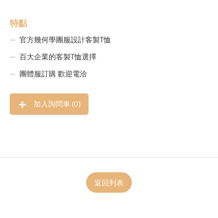
特點
官方幾何學團服設計客製T恤
百大企業的客製T恤選擇
團體服訂購 歡迎電洽
加入詢問車 (
0
)
返回列表