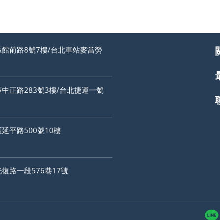
館前路8號7樓/台北車站麥當勞
中正路283號3樓/台北捷運一號
延平路500號10樓
復路一段576巷17號