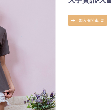
加入詢問車 (
0
)