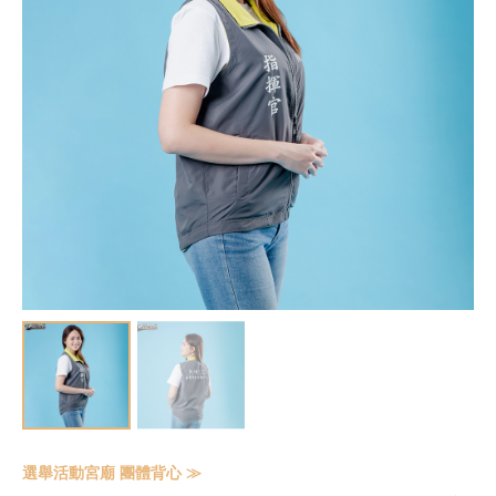
選舉活動宮廟 團體背心 ≫