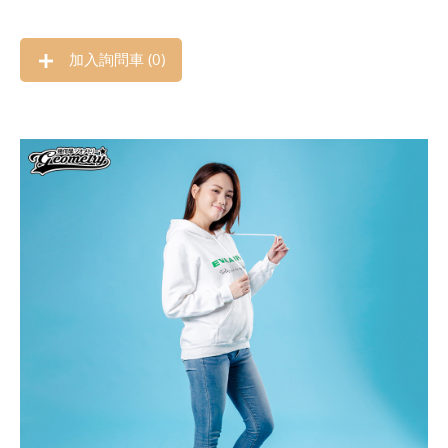
加入詢問車 (
0
)