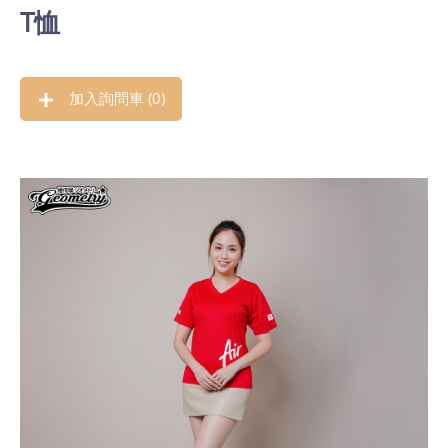
T恤
加入詢問車 (
0
)