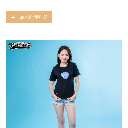
加入詢問車 (
0
)