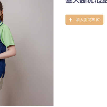
加入詢問車 (
0
)