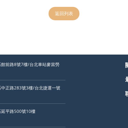
返回列表
館前路8號7樓/台北車站麥當勞
中正路283號3樓/台北捷運一號
延平路500號10樓