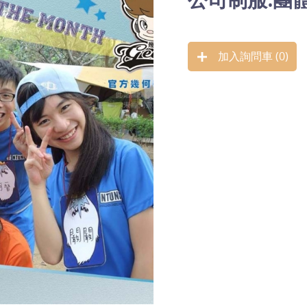
加入詢問車 (
0
)