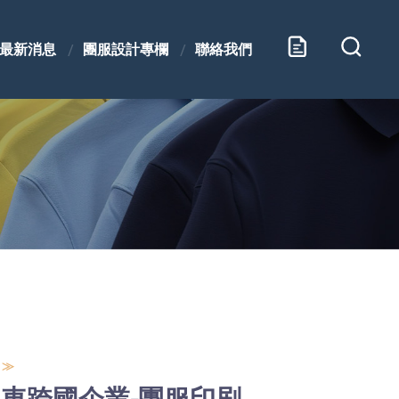
最新消息
團服設計專欄
聯絡我們
 ≫
租車跨國企業-團服印刷