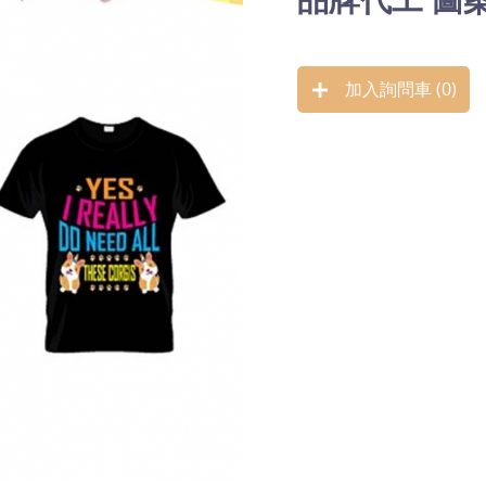
加入詢問車 (
0
)