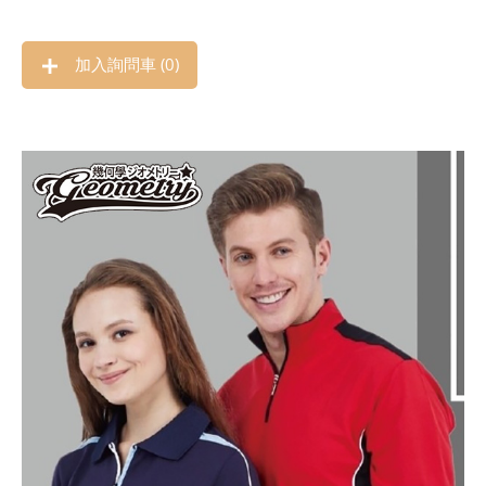
加入詢問車 (
0
)