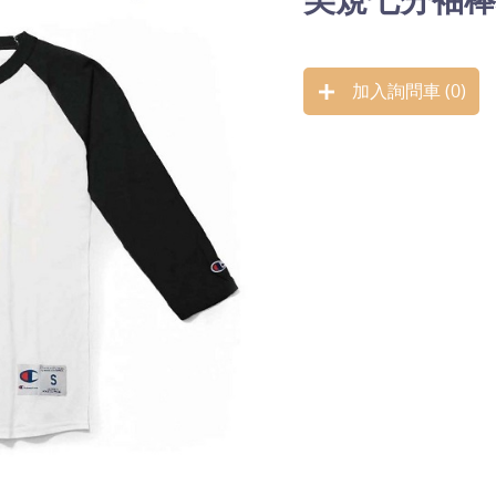
加入詢問車 (
0
)