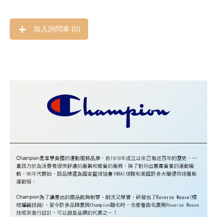
加入詢問車 (
0
)