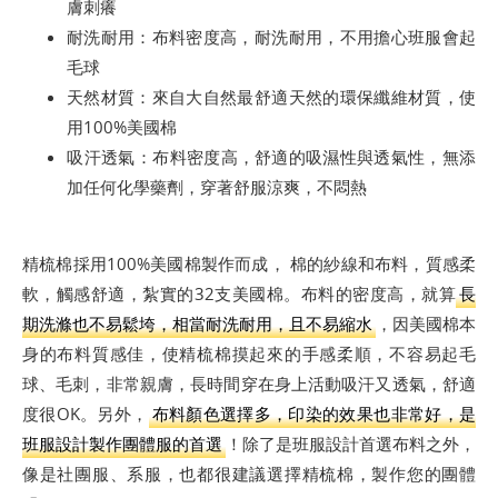
膚刺癢
耐洗耐用：布料密度高，耐洗耐用，不用擔心班服會起
毛球
天然材質：來自大自然最舒適天然的環保纖維材質，使
用100%美國棉
​吸汗透氣：​布料密度高，舒適的吸濕性與透氣性，無添
加任何化學藥劑，穿著舒服涼爽，不悶熱​
精梳棉採用100%美國棉製作而成， 棉的紗線和布料，質感柔
軟，觸感舒適，紮實的32支美國棉。布料的密度高，就算
長
期洗滌也不易鬆垮，相當耐洗耐用，且不易縮水
，因美國棉本
身的布料質感佳，使精梳棉摸起來的手感柔順，不容易起毛
球、毛刺，非常親膚，長時間穿在身上活動吸汗又透氣，舒適
度很OK。另外，
布料顏色選擇多，印染的效果也非常好，是
班服設計製作團體服的首選
！除了是班服設計首選布料之外，
像是社團服、系服，也都很建議選擇精梳棉，製作您的團體