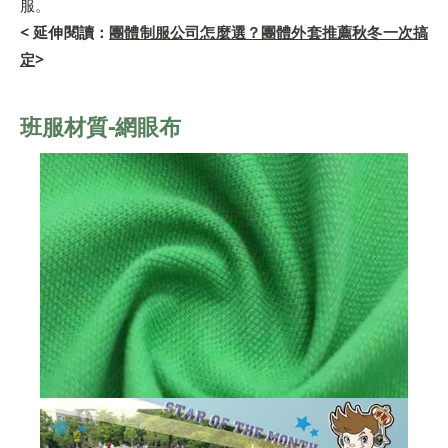
服。
< 延伸閱讀：
團體制服公司怎麼選？團體外套推薦秋冬一次搞
定
>
班服材質-網眼布