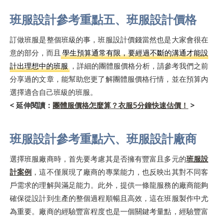
班服設計參考重點五、班服設計價格
訂做班服是整個班級的事，班服設計價錢當然也是大家會很在
意的部分，而且
學生預算通常有限，要經過不斷的溝通才能設
計出理想中的班服
，詳細的團體服價格分析，請參考我們之前
分享過的文章，能幫助您更了解團體服價格行情，並在預算內
選擇適合自己班級的班服。
​< 延伸閱讀：
團體服價格怎麼算？衣服5分鐘快速估價！
>
班服設計參考重點六、班服設計廠商
選擇班服廠商時，首先要考慮其是否擁有豐富且多元的
班服設
計案例
，這不僅展現了廠商的專業能力，也反映出其對不同客
戶需求的理解與滿足能力。此外，提供一條龍服務的廠商能夠
確保從設計到生產的整個過程順暢且高效，這在班服製作中尤
為重要。廠商的經驗豐富程度也是一個關鍵考量點，經驗豐富