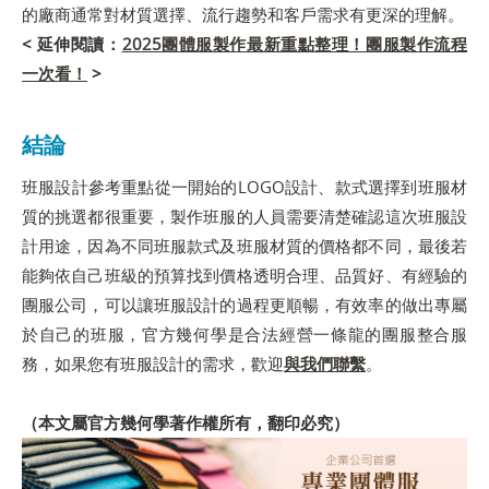
的廠商通常對材質選擇、流行趨勢和客戶需求有更深的理解。
< 延伸閱讀：
2025團體服製作最新重點整理！團服製作流程
一次看！
>
​結論
班服設計參考重點從一開始的LOGO設計、款式選擇到班服材
質的挑選都很重要，製作班服的人員需要清楚確認這次班服設
計用途，因為不同班服款式及班服材質的價格都不同，最後若
能夠依自己班級的預算找到價格透明合理、品質好、有經驗的
團服公司，可以讓班服設計的過程更順暢，有效率的做出專屬
於自己的班服，官方幾何學是合法經營一條龍的團服整合服
務，如果您有班服設計的需求，歡迎
與我們聯繫
。
（本文屬官方幾何學著作權所有，翻印必究）