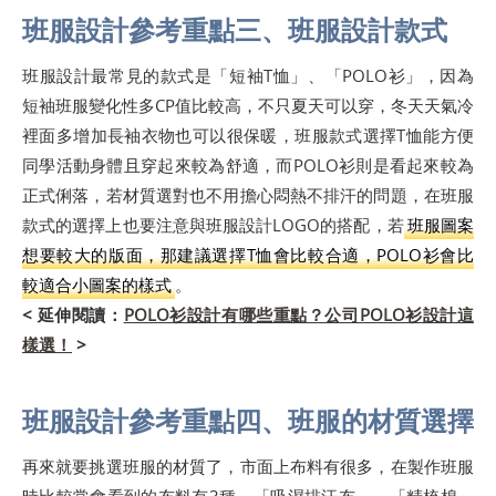
班服設計參考重點三、班服設計款式
班服設計最常見的款式是「短袖T恤」、「POLO衫」，因為
短袖班服變化性多CP值比較高，不只夏天可以穿，冬天天氣冷
裡面多增加長袖衣物也可以很保暖，班服款式選擇T恤能方便
同學活動身體且穿起來較為舒適，而POLO衫則是看起來較為
正式俐落，若材質選對也不用擔心悶熱不排汗的問題，在班服
款式的選擇上也要注意與班服設計LOGO的搭配，若
班服圖案
想要較大的版面，那建議選擇T恤會比較合適，POLO衫會比
較適合小圖案的樣式
。
< 延伸閱讀：
POLO衫設計有哪些重點？公司POLO衫設計這
樣選！
>
班服設計參考重點四、班服的材質選擇
再來就要挑選班服的材質了，市面上布料有很多，在製作班服