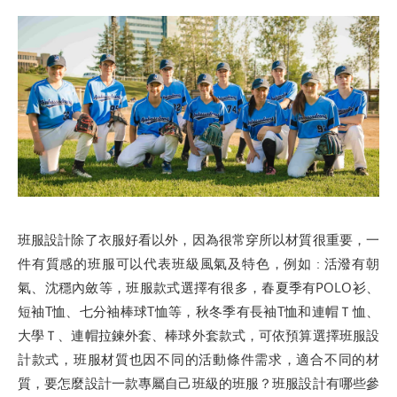
班服設計除了衣服好看以外，因為很常穿所以材質很重要，一
件有質感的班服可以代表班級風氣及特色，例如 : 活潑有朝
氣、沈穩內斂等，班服款式選擇有很多，春夏季有POLO衫、
短袖T恤、七分袖棒球T恤等，秋冬季有長袖T恤和連帽Ｔ恤、
大學Ｔ、連帽拉鍊外套、棒球外套款式，可依預算選擇班服設
計款式，班服材質也因不同的活動條件需求，適合不同的材
質，要怎麼設計一款專屬自己班級的班服？班服設計有哪些參